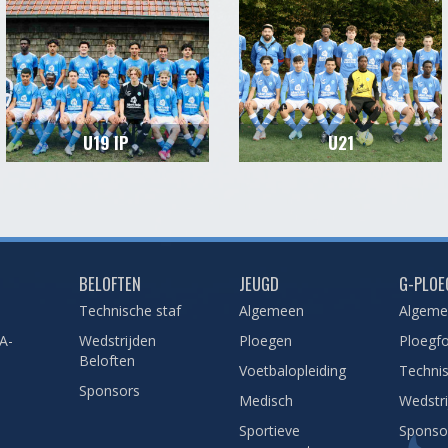
U19 IP
U21
BELOFTEN
JEUGD
G-PLOE
Technische staf
Algemeen
Algem
A-
Wedstrijden
Ploegen
Ploegfo
Beloften
Voetbalopleiding
Technis
Sponsors
Medisch
Wedstr
Sportieve
Sponso