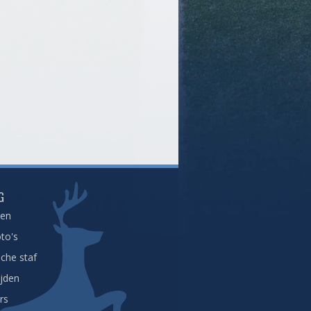
G
een
to's
che staf
ijden
rs