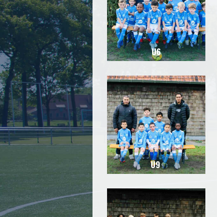
U6
U9