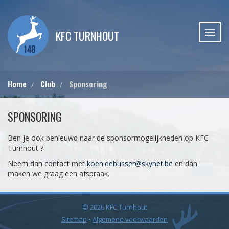
KFC TURNHOUT
Home
Club
Sponsoring
SPONSORING
Ben je ook benieuwd naar de sponsormogelijkheden op KFC
Turnhout ?
Neem dan contact met
koen.debusser@skynet.be
en dan
maken we graag een afspraak.
© 2026 KFC Turnhout
Sitemap
•
Algemene voorwaarden