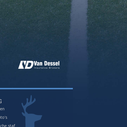
G
een
to's
che staf